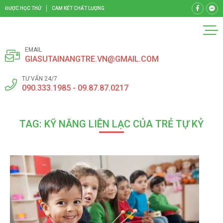
ĐƯỢC HỌC THỬ
CAM KẾT CHẤT LƯỢNG
EMAIL
GIASUTAINANGTRE.VN@GMAIL.COM
TƯ VẤN 24/7
090.333.1985 - 09.87.87.0217
TAG: KỸ NĂNG LIÊN LẠC CỦA TRẺ TỰ KỶ