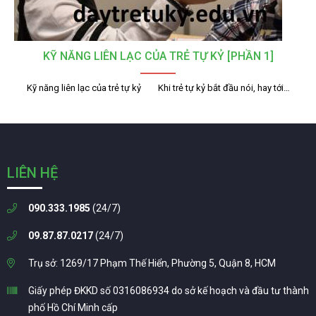
KỸ NĂNG LIÊN LẠC CỦA TRẺ TỰ KỶ [PHẦN 1]
Kỹ năng liên lạc của trẻ tự kỷ Khi trẻ tự kỷ bắt đầu nói, hay tới…
LIÊN HỆ
090.333.1985
(24/7)
09.87.87.0217
(24/7)
Trụ sở: 1269/17 Phạm Thế Hiển, Phường 5, Quận 8, HCM
Giấy phép ĐKKD số 0316086934 do sở kế hoạch và đầu tư thành
phố Hồ Chí Minh cấp