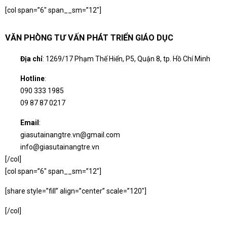
[col span=”6″ span__sm=”12″]
VĂN PHÒNG TƯ VẤN PHÁT TRIỂN GIÁO DỤC
Địa chỉ
: 1269/17 Phạm Thế Hiển, P5, Quận 8, tp. Hồ Chí Minh
Hotline
:
090 333 1985
09 87 87 0217
Email
:
giasutainangtre.vn@gmail.com
info@giasutainangtre.vn
[/col]
[col span=”6″ span__sm=”12″]
[share style=”fill” align=”center” scale=”120″]
[/col]