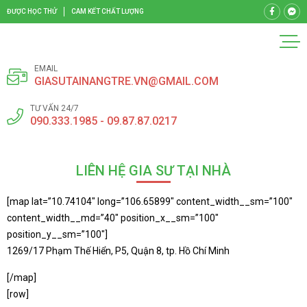
ĐƯỢC HỌC THỬ
CAM KẾT CHẤT LƯỢNG
EMAIL
GIASUTAINANGTRE.VN@GMAIL.COM
TƯ VẤN 24/7
090.333.1985 - 09.87.87.0217
LIÊN HỆ GIA SƯ TẠI NHÀ
[map lat=”10.74104″ long=”106.65899″ content_width__sm=”100″
content_width__md=”40″ position_x__sm=”100″
position_y__sm=”100″]
1269/17 Phạm Thế Hiển, P5, Quận 8, tp. Hồ Chí Minh
[/map]
[row]