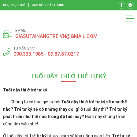
ĐƯỢC HỌC THỬ
CAM KẾT CHẤT LƯỢNG
EMAIL
GIASUTAINANGTRE.VN@GMAIL.COM
TƯ VẤN 24/7
090.333.1985 - 09.87.87.0217
TUỔI DẬY THÌ Ở TRẺ TỰ KỶ
Tuổi dậy thì ở trẻ tự kỷ
Chúng ta có bao giờ tự hỏi
Tuổi dậy thì ở trẻ tự kỷ sẽ như thế
nào? Trẻ tự kỷ sẽ có những thay đổi gì ở tuổi dậy thì? Trẻ tự kỷ
phát triển như thế nào trong độ tuổi này?
Hôm nay chúng ta sẽ
cũng tìm hiểu nhé!
Ở tuổi dậy thì,
trẻ tự kỷ
bị suy giảm về khả năng giao tiếp.
Trẻ tự kỷ