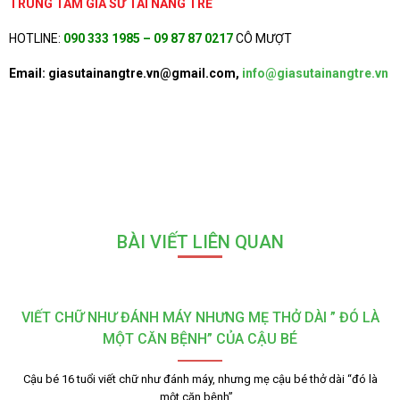
TRUNG TÂM GIA SƯ TÀI NĂNG TRẺ
HOTLINE:
090 333 1985 – 09 87 87 0217
CÔ MƯỢT
Email: giasutainangtre.vn@gmail.com,
info@giasutainangtre.vn
BÀI VIẾT LIÊN QUAN
VIẾT CHỮ NHƯ ĐÁNH MÁY NHƯNG MẸ THỞ DÀI ” ĐÓ LÀ
MỘT CĂN BỆNH” CỦA CẬU BÉ
Cậu bé 16 tuổi viết chữ như đánh máy, nhưng mẹ cậu bé thở dài “đó là
một căn bệnh”…