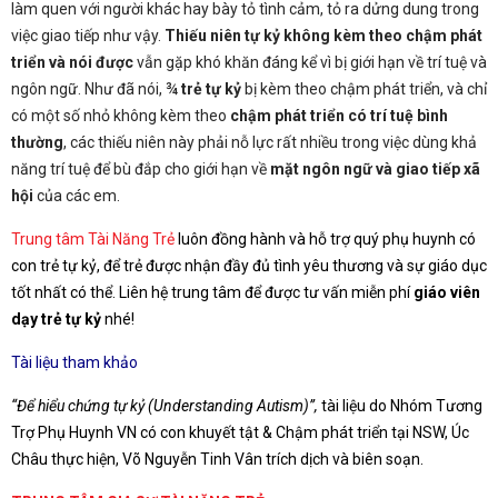
làm quen với người khác hay bày tỏ tình cảm, tỏ ra dửng dung trong
việc giao tiếp như vậy.
Thiếu niên tự kỷ không kèm theo chậm phát
triển và nói được
vẫn gặp khó khăn đáng kể vì bị giới hạn về trí tuệ và
ngôn ngữ. Như đã nói, ¾
trẻ tự kỷ
bị kèm theo chậm phát triển, và chỉ
có một số nhỏ không kèm theo
chậm phát triển có trí tuệ bình
thường
, các thiếu niên này phải nỗ lực rất nhiều trong việc dùng khả
năng trí tuệ để bù đắp cho giới hạn về
mặt ngôn ngữ và giao tiếp xã
hội
của các em.
Trung tâm Tài Năng Trẻ
luôn đồng hành và hỗ trợ quý phụ huynh có
con trẻ tự kỷ, để trẻ được nhận đầy đủ tình yêu thương và sự giáo dục
tốt nhất có thể. Liên hệ trung tâm để được tư vấn miễn phí
giáo viên
dạy trẻ tự kỷ
nhé!
Tài liệu tham khảo
“Để hiểu chứng tự kỷ (Understanding Autism)”,
tài liệu do Nhóm Tương
Trợ Phụ Huynh VN có con khuyết tật & Chậm phát triển tại NSW, Úc
Châu thực hiện, Võ Nguyễn Tinh Vân trích dịch và biên soạn.