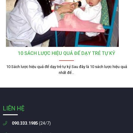
10 SÁCH LƯỢC HIỆU QUẢ ĐỂ DẠY TRẺ TỰ KỶ
10 Sách lược hiệu quả để dạy trẻ tự kỷ Sau đây là 10 sách lược hiệu quả
nhất để…
LIÊN HỆ
090.333.1985
(24/7)