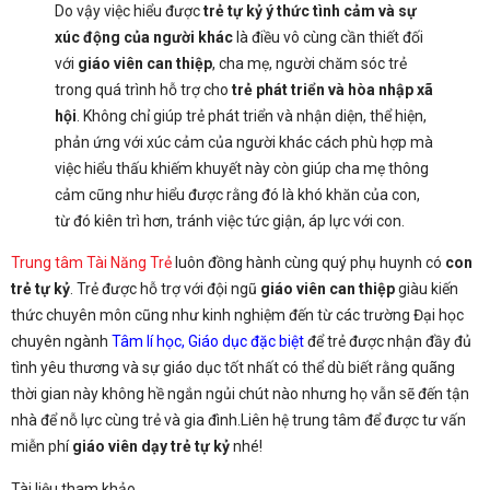
Do vậy việc hiểu được
trẻ tự kỷ ý thức tình cảm và sự
xúc động của người khác
là điều vô cùng cần thiết đối
với
giáo viên can thiệp
, cha mẹ, người chăm sóc trẻ
trong quá trình hỗ trợ cho
trẻ phát triển và hòa nhập xã
hội
. Không chỉ giúp trẻ phát triển và nhận diện, thể hiện,
phản ứng với xúc cảm của người khác cách phù hợp mà
việc hiểu thấu khiếm khuyết này còn giúp cha mẹ thông
cảm cũng như hiểu được rằng đó là khó khăn của con,
từ đó kiên trì hơn, tránh việc tức giận, áp lực với con.
Trung tâm Tài Năng Trẻ
luôn đồng hành cùng quý phụ huynh có
con
trẻ tự kỷ
. Trẻ được hỗ trợ với đội ngũ
giáo viên can thiệp
giàu kiến
thức chuyên môn cũng như kinh nghiệm đến từ các trường Đại học
chuyên ngành
Tâm lí học, Giáo dục đặc biệt
để trẻ được nhận đầy đủ
tình yêu thương và sự giáo dục tốt nhất có thể dù biết rằng quãng
thời gian này không hề ngắn ngủi chút nào nhưng họ vẫn sẽ đến tận
nhà để nỗ lực cùng trẻ và gia đình.Liên hệ trung tâm để được tư vấn
miễn phí
giáo viên dạy trẻ tự kỷ
nhé!
Tài liệu tham khảo