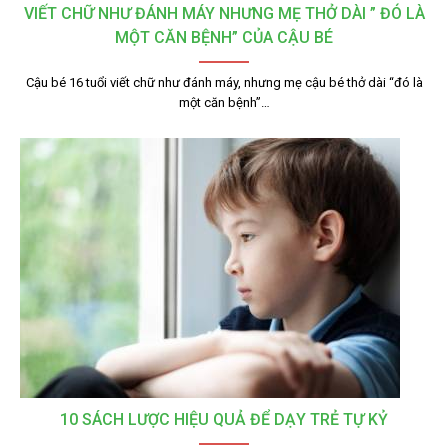
VIẾT CHỮ NHƯ ĐÁNH MÁY NHƯNG MẸ THỞ DÀI ” ĐÓ LÀ
MỘT CĂN BỆNH” CỦA CẬU BÉ
Cậu bé 16 tuổi viết chữ như đánh máy, nhưng mẹ cậu bé thở dài “đó là
một căn bệnh”…
10 SÁCH LƯỢC HIỆU QUẢ ĐỂ DẠY TRẺ TỰ KỶ