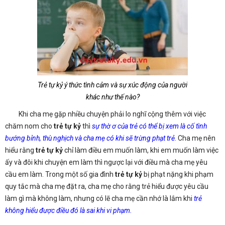
Trẻ tự kỷ ý thức tình cảm và sự xúc động của người
khác như thế nào?
Khi cha mẹ gặp nhiều chuyện phải lo nghĩ cộng thêm với việc
chăm nom cho
trẻ tự kỷ
thì
sự thờ ơ của trẻ có thể bị xem là cố tình
bướng bỉnh, thù nghịch và cha mẹ có khi sẽ trừng phạt trẻ
. Cha mẹ nên
hiểu rằng
trẻ tự kỷ
chỉ làm điều em muốn làm, khi em muốn làm việc
ấy và đôi khi chuyện em làm thì ngược lại với điều mà cha mẹ yêu
cầu em làm. Trong một số gia đình
trẻ tự kỷ
bị phạt nặng khi phạm
quy tắc mà cha mẹ đặt ra, cha mẹ cho rằng trẻ hiểu được yêu cầu
làm gì mà không làm, nhưng có lẽ cha mẹ cần nhớ là lắm khi
trẻ
không hiểu được điều đó là sai khi vi phạm.