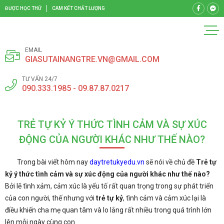
ĐƯỢC HỌC THỬ
CAM KẾT CHẤT LƯỢNG
EMAIL
GIASUTAINANGTRE.VN@GMAIL.COM
TƯ VẤN 24/7
090.333.1985 - 09.87.87.0217
TRẺ TỰ KỶ Ý THỨC TÌNH CẢM VÀ SỰ XÚC
ĐỘNG CỦA NGƯỜI KHÁC NHƯ THẾ NÀO?
Trong bài viết hôm nay
daytretukyedu.vn
sẽ nói về chủ đề
Trẻ tự
kỷ ý thức tình cảm và sự xúc động của người khác như thế nào?
Bởi lẽ tình xảm, cảm xúc là yếu tố rất quan trọng trong sự phát triển
của con người, thế nhưng với
trẻ tự kỷ
, tình cảm và cảm xúc lại là
điều khiến cha mẹ quan tâm và lo lắng rất nhiều trong quá trình lớn
lên mỗi ngày cùng con.