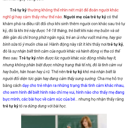
Trẻ tự kỷ
thường không thể nhìn nét mặt để đoán người khác
nghĩ gì hay cảm thấy như thế nào
.
Người mẹ của trẻ tự kỷ
có thể
khám phá ra điều rất đối chọi khi sinh thêm người con khác sau trẻ tự
kỷ, đó là khi
trẻ này được 14-18 tháng, trẻ biết khi nào mẹ buồn và sẽ
đến gần dù chỉ trong phút ngắn ngủi, trẻ an ủi như vuốt má mẹ, hay giơ
bình sữa tỏ ý muốn chia sẻ
. Hành động này rất ít khi thấy nơi
trẻ tự kỷ
,
đó là
sự nhận biết tình cảm của người khác và hành động vị tha có thể
theo sau
.
Trẻ tự kỷ
nhìn được lúc người khác xúc động nhiều hay ít,
nhưng không phân biệt được những trạng thái tế nhị, đó là tình cảm vui
hay buồn, hân hoan hay ủ rũ
. Thế nên
trẻ tự kỷ
khó mà nhận biết là
người đối diện tức giận hay đang cảm thấy sung sướng
. Cha mẹ hỗ trợ
bằng cách
dạy cho trẻ nhận ra những trạng thái tình cảm khác nhau,
cho xem hình để biết hình nào chỉ mẹ vui, hình nào cho thấy mẹ đang
bực mình, các bài học về cảm xúc của bé
… nhưng họ nhận thấy rằng
trẻ tự kỷ
tỏ ra dửng dung với bài học
.