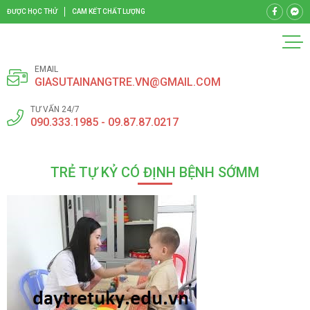
ĐƯỢC HỌC THỬ
CAM KẾT CHẤT LƯỢNG
EMAIL
GIASUTAINANGTRE.VN@GMAIL.COM
TƯ VẤN 24/7
090.333.1985 - 09.87.87.0217
TRẺ TỰ KỶ CÓ ĐỊNH BỆNH SỚMM