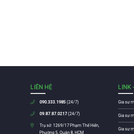
LIÊN HỆ
LINK 
090.333.1985
(24/7)
Gia sư 
09.87.87.0217
(24/7)
Gia sư 
Trụ sở: 1269/17 Phạm Thế Hiển,
Gia sư 
Phường 5, Quận 8, HCM