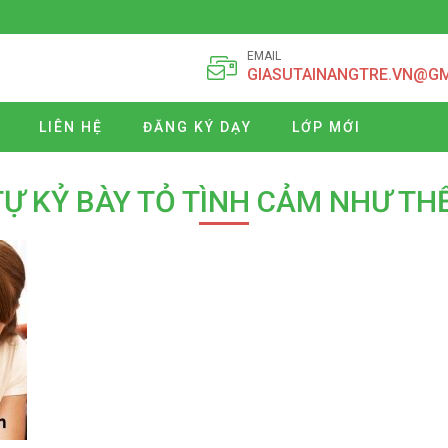
EMAIL
GIASUTAINANGTRE.VN@G
LIÊN HỆ
ĐĂNG KÝ DẠY
LỚP MỚI
TỰ KỶ BÀY TỎ TÌNH CẢM NHƯ TH