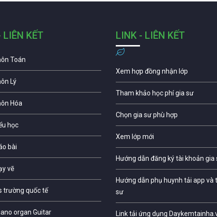
- LIÊN KẾT
LINK - LIÊN KẾT
môn Toán
Xem hợp đồng nhận lớp
môn Lý
Tham khảo học phí gia sư
môn Hóa
Chọn gia sư phù hợp
iểu học
Xem lớp mới
áo bài
Hướng dẫn đăng ký tài khoản gia
ạy vẽ
Hướng dẫn phụ huynh tải app và t
s trường quốc tế
sư
iano organ Guitar
Link tải ứng dụng Daykemtainha.