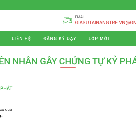
EMAIL
GIASUTAINANGTRE.VN@G
LIÊN HỆ
ĐĂNG KÝ DẠY
LỚP MỚI
ÊN NHÂN GÂY CHỨNG TỰ KỶ PHÁ
 PHÁT
 có quá
g…