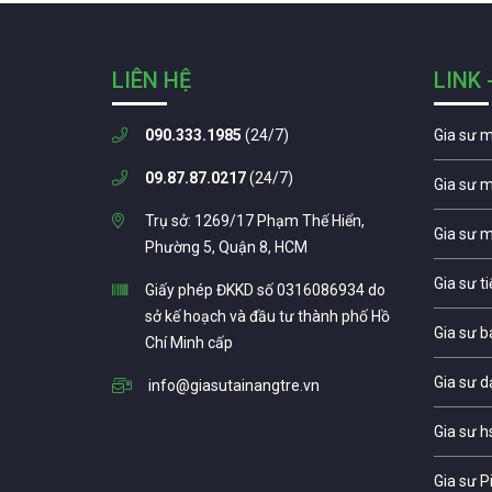
LIÊN HỆ
LINK 
090.333.1985
(24/7)
Gia sư 
09.87.87.0217
(24/7)
Gia sư 
Trụ sở: 1269/17 Phạm Thế Hiển,
Gia sư 
Phường 5, Quận 8, HCM
Gia sư t
Giấy phép ĐKKD số 0316086934 do
sở kế hoạch và đầu tư thành phố Hồ
Gia sư b
Chí Minh cấp
Gia sư d
info@giasutainangtre.vn
Gia sư h
Gia sư P