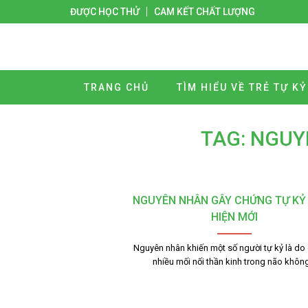
ĐƯỢC HỌC THỬ
CAM KẾT CHẤT LƯỢNG
TRANG CHỦ
TÌM HIỂU VỀ TRẺ TỰ KỶ
TAG: NGUY
NGUYÊN NHÂN GÂY CHỨNG TỰ KỶ
HIỆN MỚI
Nguyên nhân khiến một số người tự kỷ là do
nhiều mối nối thần kinh trong não khôn