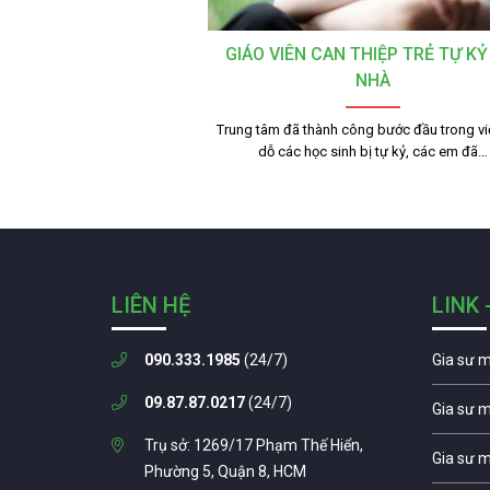
GIÁO VIÊN CAN THIỆP TRẺ TỰ KỶ
NHÀ
Trung tâm đã thành công bước đầu trong vi
dỗ các học sinh bị tự kỷ, các em đã…
LIÊN HỆ
LINK 
090.333.1985
(24/7)
Gia sư 
09.87.87.0217
(24/7)
Gia sư 
Trụ sở: 1269/17 Phạm Thế Hiển,
Gia sư 
Phường 5, Quận 8, HCM