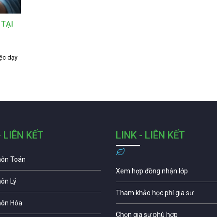
 TẠI
ệc dạy
- LIÊN KẾT
LINK - LIÊN KẾT
môn Toán
Xem hợp đồng nhận lớp
môn Lý
Tham khảo học phí gia sư
môn Hóa
Chọn gia sư phù hợp