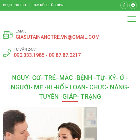
ĐƯỢC HỌC THỬ
CAM KẾT CHẤT LƯỢNG
EMAIL
GIASUTAINANGTRE.VN@GMAIL.COM
TƯ VẤN 24/7
090.333.1985 - 09.87.87.0217
NGUY- CƠ- TRẺ- MẮC -BỆNH -TỰ- KỶ- Ở -
NGƯỜI- MẸ -BỊ -RỐI- LOẠN- CHỨC- NĂNG-
TUYẾN -GIÁP- TRẠNG