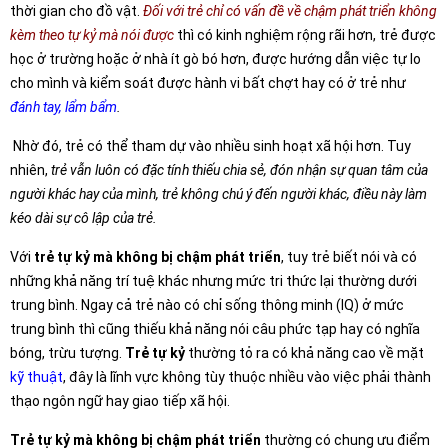
thời gian cho đồ vật.
Đối với trẻ chỉ có vấn đề về chậm phát triển không
kèm theo tự kỷ mà nói được
thì có kinh nghiệm rộng rãi hơn, trẻ được
học ở trường hoặc ở nhà ít gò bó hơn, được hướng dẫn việc tự lo
cho mình và kiểm soát được hành vi bất chợt hay có ở trẻ như
đánh tay, lẩm bẩm
.
Nhờ đó, trẻ có thể tham dự vào nhiều sinh hoạt xã hội hơn. Tuy
nhiên,
trẻ vẫn luôn có đặc tính thiếu chia sẻ, đón nhận sự quan tâm của
người khác hay của mình, trẻ không chú ý đến người khác, điều này làm
kéo dài sự cô lập của trẻ.
Với
trẻ tự kỷ mà không bị chậm phát triển
, tuy trẻ biết nói và có
những khả năng trí tuệ khác nhưng mức tri thức lại thường dưới
trung bình. Ngay cả trẻ nào có chỉ sống thông minh (IQ) ở mức
trung bình thì cũng thiếu khả năng nói câu phức tạp hay có nghĩa
bóng, trừu tượng.
Trẻ tự kỷ
thường tỏ ra có khả năng cao về mặt
kỹ thuật
, đây là lĩnh vực không tùy thuộc nhiều vào việc phải thành
thạo ngôn ngữ hay giao tiếp xã hội.
Trẻ tự kỷ mà không bị chậm phát triển
thường có chung ưu điểm