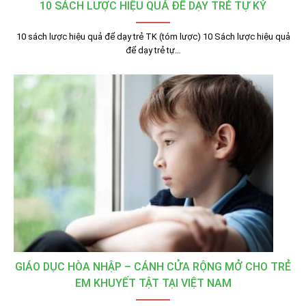
10 SÁCH LƯỢC HIỆU QUẢ ĐỂ DẠY TRẺ TỰ KỶ
10 sách lược hiệu quả để dạy trẻ TK (tóm lược) 10 Sách lược hiệu quả
để dạy trẻ tự…
GIÁO DỤC HÒA NHẬP – CÁNH CỬA RỘNG MỞ CHO TRẺ
EM KHUYẾT TẬT TẠI VIỆT NAM