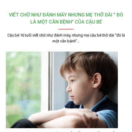
VIẾT CHỮ NHƯ ĐÁNH MÁY NHƯNG MẸ THỞ DÀI ” ĐÓ
LÀ MỘT CĂN BỆNH” CỦA CẬU BÉ
Cậu bé 16 tuổi viết chữ như đánh máy, nhưng mẹ cậu bé thở dài “đó là
một căn bệnh”…