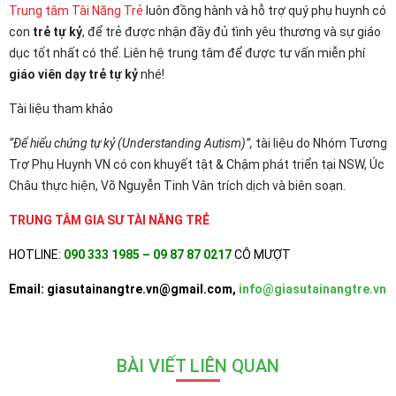
Trung tâm Tài Năng Trẻ
luôn đồng hành và hỗ trợ quý phụ huynh có
con
trẻ tự kỷ
, để trẻ được nhận đầy đủ tình yêu thương và sự giáo
dục tốt nhất có thể. Liên hệ trung tâm để được tư vấn miễn phí
giáo viên dạy trẻ tự kỷ
nhé!
Tài liệu tham khảo
“Để hiểu chứng tự kỷ (Understanding Autism)”,
tài liệu do Nhóm Tương
Trợ Phụ Huynh VN có con khuyết tật & Chậm phát triển tại NSW, Úc
Châu thực hiện, Võ Nguyễn Tinh Vân trích dịch và biên soạn.
TRUNG TÂM GIA SƯ TÀI NĂNG TRẺ
HOTLINE:
090 333 1985 – 09 87 87 0217
CÔ MƯỢT
Email: giasutainangtre.vn@gmail.com,
info@giasutainangtre.vn
BÀI VIẾT LIÊN QUAN