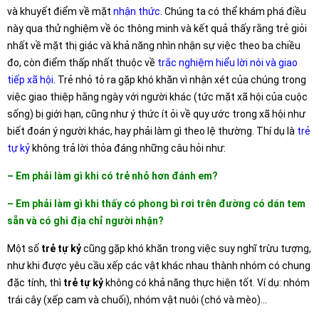
và khuyết điểm về mặt
nhận thức
. Chúng ta có thể khám phá điều
này qua thử nghiệm về óc thông minh và kết quả thấy rằng trẻ giỏi
nhất về mặt thị giác và khả năng nhìn nhận sự việc theo ba chiều
đo, còn điểm thấp nhất thuộc về
trắc nghiệm hiểu lời nói và giao
tiếp xã hội
. Trẻ nhỏ tỏ ra gặp khó khăn vì nhận xét của chúng trong
việc giao thiệp hằng ngày với người khác (tức mặt xã hội của cuộc
sống) bị giới hạn, cũng như ý thức ít ỏi về quy ước trong xã hội như
biết đoán ý người khác, hay phải làm gì theo lệ thường. Thí dụ là
trẻ
tự kỷ
không trả lời thỏa đáng những câu hỏi như:
– Em phải làm gì khi có trẻ nhỏ hơn đánh em?
– Em phải làm gì khi thấy có phong bì rơi trên đường có dán tem
sẵn và có ghi địa chỉ người nhận?
Một số
trẻ tự kỷ
cũng gặp khó khăn trong việc suy nghĩ trừu tượng,
như khi được yêu cầu xếp các vật khác nhau thành nhóm có chung
đặc tính, thì
trẻ tự kỷ
không có khả năng thực hiện tốt. Ví dụ: nhóm
trái cây (xếp cam và chuối), nhóm vật nuôi (chó và mèo)…