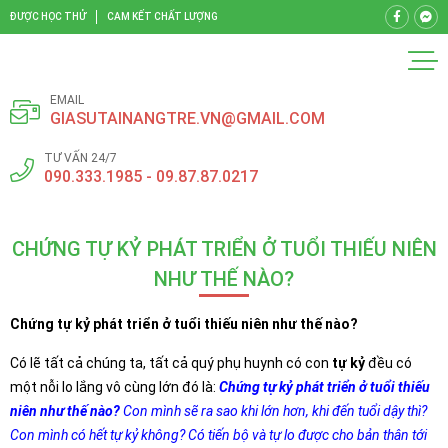
ĐƯỢC HỌC THỬ
CAM KẾT CHẤT LƯỢNG
EMAIL
GIASUTAINANGTRE.VN@GMAIL.COM
TƯ VẤN 24/7
090.333.1985 - 09.87.87.0217
CHỨNG TỰ KỶ PHÁT TRIỂN Ở TUỔI THIẾU NIÊN
NHƯ THẾ NÀO?
Chứng tự kỷ phát triển ở tuổi thiếu niên như thế nào?
Có lẽ tất cả chúng ta, tất cả quý phụ huynh có con
tự kỷ
đều có
một nỗi lo lắng vô cùng lớn đó là:
Chứng tự kỷ phát triển ở tuổi thiếu
niên như thế nào?
Con mình sẽ ra sao khi lớn hơn, khi đến tuổi dậy thì?
Con mình có hết tự kỷ không? Có tiến bộ và tự lo được cho bản thân tới