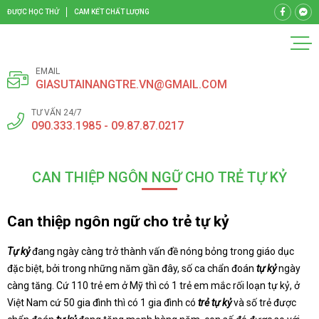
ĐƯỢC HỌC THỬ
CAM KẾT CHẤT LƯỢNG
EMAIL
GIASUTAINANGTRE.VN@GMAIL.COM
TƯ VẤN 24/7
090.333.1985 - 09.87.87.0217
CAN THIỆP NGÔN NGỮ CHO TRẺ TỰ KỶ
Can thiệp ngôn ngữ cho trẻ tự kỷ
Tự kỷ
đang ngày càng trở thành vấn đề nóng bỏng trong giáo dục
đặc biệt, bởi trong những năm gần đây, số ca chẩn đoán
tự kỷ
ngày
càng tăng. Cứ 110 trẻ em ở Mỹ thì có 1 trẻ em mắc rối loạn tự kỷ, ở
Việt Nam cứ 50 gia đình thì có 1 gia đình có
trẻ tự kỷ
và số trẻ được