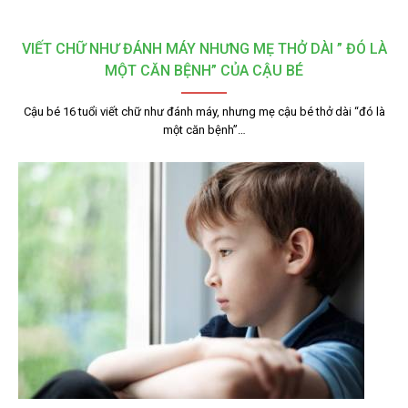
VIẾT CHỮ NHƯ ĐÁNH MÁY NHƯNG MẸ THỞ DÀI ” ĐÓ LÀ
MỘT CĂN BỆNH” CỦA CẬU BÉ
Cậu bé 16 tuổi viết chữ như đánh máy, nhưng mẹ cậu bé thở dài “đó là
một căn bệnh”…