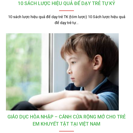
10 SÁCH LƯỢC HIỆU QUẢ ĐỂ DẠY TRẺ TỰ KỶ
10 sách lược hiệu quả để dạy trẻ TK (tóm lược) 10 Sách lược hiệu quả
để dạy trẻ tự…
GIÁO DỤC HÒA NHẬP – CÁNH CỬA RỘNG MỞ CHO TRẺ
EM KHUYẾT TẬT TẠI VIỆT NAM