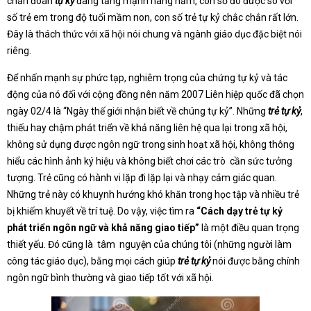
chẩn đoán
tự kỷ
đang tăng mạnh hàng năm, con số đó được so với
số trẻ em trong độ tuổi mầm non, con số trẻ tự kỷ chắc chắn rất lớn.
Đây là thách thức với xã hội nói chung và ngành giáo dục đặc biệt nói
riêng.
Để nhấn mạnh sự phức tạp, nghiêm trọng của chứng tự kỷ và tác
động của nó đối với cộng đồng nên năm 2007 Liên hiệp quốc đã chọn
ngày 02/4 là “Ngày thế giới nhận biết về chúng tự kỷ”. Những
trẻ tự kỷ
,
thiếu hay chậm phát triển về khả năng liên hệ qua lại trong xã hội,
không sử dụng được ngôn ngữ trong sinh hoạt xã hội, không thông
hiểu các hình ảnh ký hiệu và không biết chơi các trò cần sức tưởng
tượng. Trẻ cũng có hành vi lặp đi lặp lại và nhạy cảm giác quan.
Những trẻ này có khuynh hướng khó khăn trong học tập và nhiều trẻ
bị khiếm khuyết về trí tuệ. Do vậy, việc tìm ra
“Cách dạy trẻ tự kỷ
phát triển ngôn ngữ và khả năng giao tiếp”
là một điều quan trọng
thiết yếu. Đó cũng là tâm nguyện của chúng tôi (những người làm
công tác giáo dục), bằng mọi cách giúp
trẻ tự kỷ
nói được bằng chính
ngôn ngữ bình thường và giao tiếp tốt với xã hội.