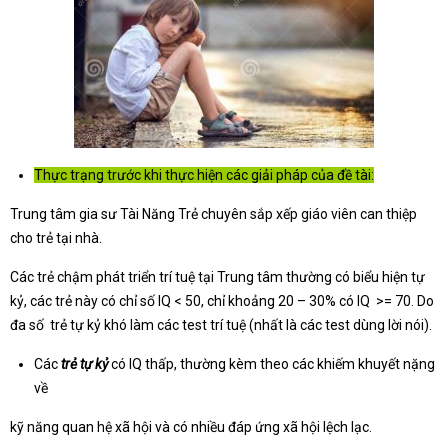
Thực trạng trước khi thực hiện các giải pháp của đề tài:
Trung tâm gia sư Tài Năng Trẻ chuyên sắp xếp giáo viên can thiệp
cho trẻ tại nhà.
Các trẻ chậm phát triển trí tuệ tại Trung tâm thường có biểu hiện tự
kỷ, các trẻ này có chỉ số IQ < 50, chỉ khoảng 20 – 30% có IQ >= 70. Do
đa số trẻ tự kỷ khó làm các test trí tuệ (nhất là các test dùng lời nói).
Các
trẻ tự kỷ
có IQ thấp, thường kèm theo các khiếm khuyết nặng
về
kỹ năng quan hệ xã hội và có nhiều đáp ứng xã hội lệch lạc.