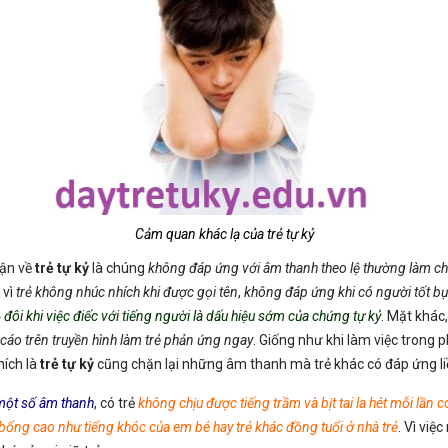
Cảm quan khác lạ của trẻ tự kỷ
hận về
trẻ tự kỷ
là chúng
không đáp ứng với âm thanh theo lệ thường làm c
 vì
trẻ không nhúc nhích khi được gọi tên
,
không đáp ứng khi có người tốt bụn
ỏ
đôi khi việc điếc với tiếng người là dấu hiệu sớm của chứng tự kỷ
. Mặt khác
cáo trên truyền hình làm trẻ phản ứng ngay
. Giống như khi làm việc trong
hích là
trẻ tự kỷ
cũng chặn lại những âm thanh mà trẻ khác có đáp ứng li
một số âm thanh
, có trẻ
không chịu được tiếng trầm và bịt tai la hét mỗi lần có
bổng cao như tiếng khóc của em bé hay trẻ khác đồng tuổi ở nhà trẻ
. Vì việ