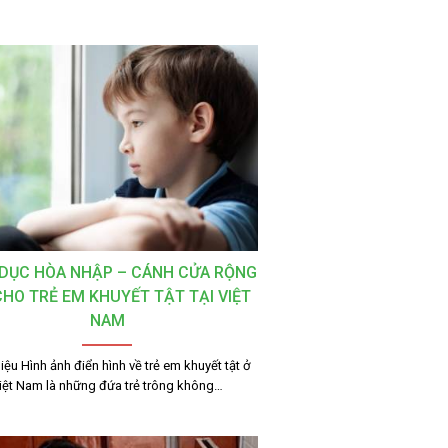
 DỤC HÒA NHẬP – CÁNH CỬA RỘNG
HO TRẺ EM KHUYẾT TẬT TẠI VIỆT
NAM
hiệu Hình ảnh điển hình về trẻ em khuyết tật ở
iệt Nam là những đứa trẻ trông không…