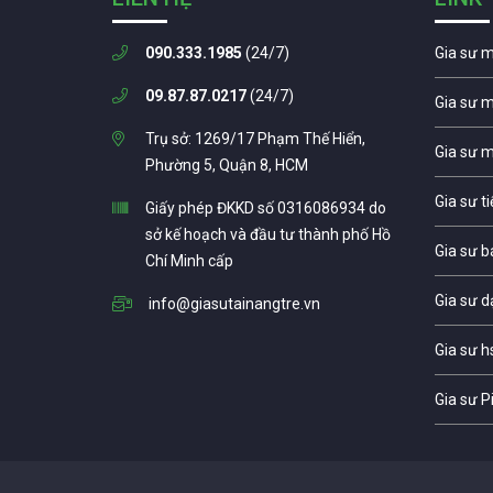
090.333.1985
(24/7)
Gia sư 
09.87.87.0217
(24/7)
Gia sư 
Trụ sở: 1269/17 Phạm Thế Hiển,
Gia sư 
Phường 5, Quận 8, HCM
Gia sư t
Giấy phép ĐKKD số 0316086934 do
sở kế hoạch và đầu tư thành phố Hồ
Gia sư b
Chí Minh cấp
Gia sư d
info@giasutainangtre.vn
Gia sư h
Gia sư P