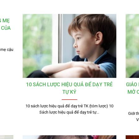
G MẸ
 CỦA
g mẹ cậu
10 SÁCH LƯỢC HIỆU QUẢ ĐỂ DẠY TRẺ
GIÁO
TỰ KỶ
MỞ C
10 sách lược hiệu quả để dạy trẻ TK (tóm lược) 10
Sách lược hiệu quả để dạy trẻ tự…
Giới t
V