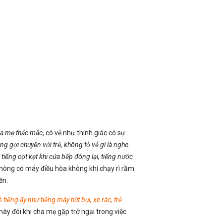
ha mẹ thắc mắc
, có vẻ như thính giác có sự
g gợi chuyện với trẻ, không tỏ vẻ gì là nghe
,
tiếng cọt kẹt khi cửa bếp đóng lại, tiếng nước
 phòng có máy điều hòa không khí chạy rì rầm
ền.
 tiếng ấy như tiếng máy hút bụi, xe rác, trẻ
c này đôi khi cha mẹ gặp trở ngại trong việc