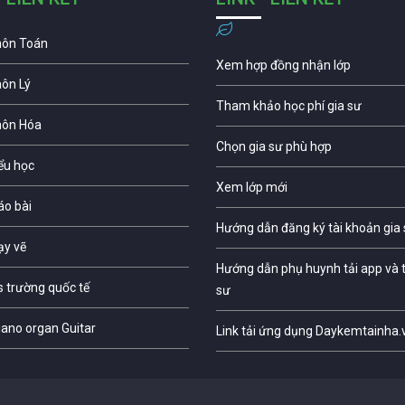
môn Toán
Xem hợp đồng nhận lớp
môn Lý
Tham khảo học phí gia sư
môn Hóa
Chọn gia sư phù hợp
iểu học
Xem lớp mới
áo bài
Hướng dẫn đăng ký tài khoản gia
ạy vẽ
Hướng dẫn phụ huynh tải app và t
s trường quốc tế
sư
iano organ Guitar
Link tải ứng dụng Daykemtainha.