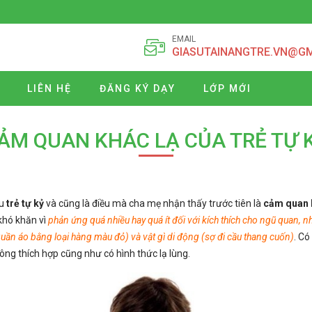
EMAIL
GIASUTAINANGTRE.VN@G
LIÊN HỆ
ĐĂNG KÝ DẠY
LỚP MỚI
ẢM QUAN KHÁC LẠ CỦA TRẺ TỰ 
ều
trẻ tự kỷ
và cũng là điều mà cha mẹ nhận thấy trước tiên là
cảm quan k
 khó khăn vì
phản ứng quá nhiều hay quá ít đối với kích thích cho ngũ quan, n
 quần áo bằng loại hàng màu đỏ) và vật gì di động (sợ đi cầu thang cuốn)
. Có
ông thích hợp cũng như có hình thức lạ lùng.