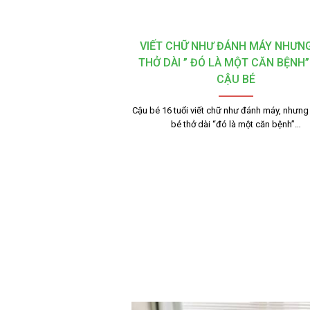
VIẾT CHỮ NHƯ ĐÁNH MÁY NHƯN
THỞ DÀI ” ĐÓ LÀ MỘT CĂN BỆNH”
CẬU BÉ
Cậu bé 16 tuổi viết chữ như đánh máy, nhưn
bé thở dài “đó là một căn bệnh”…