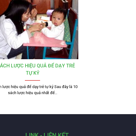
SÁCH LƯỢC HIỆU QUẢ ĐỂ DẠY TRẺ
TỰ KỶ
 lược hiệu quả để dạy trẻ tự kỷ Sau đây là 10
sách lược hiệu quả nhất để…
LINK - LIÊN KẾT