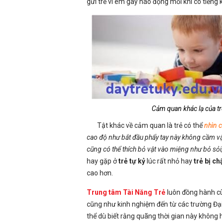
gửi trẻ vì em gây náo động mỗi khi có tiếng k
Cảm quan khác lạ của tr
Tật khác về cảm quan là trẻ có thể
nhìn 
cao độ như bắt đầu phẩy tay này không cầm vậ
cũng có thể thích bỏ vật vào miệng như bỏ sỏi,
hay gặp ở
trẻ tự kỷ
lúc rất nhỏ hay
trẻ bị c
cao hơn.
Trung tâm Tài Năng Trẻ
luôn đồng hành c
cũng như kinh nghiệm đến từ các trường Đ
thể dù biết rằng quãng thời gian này không 