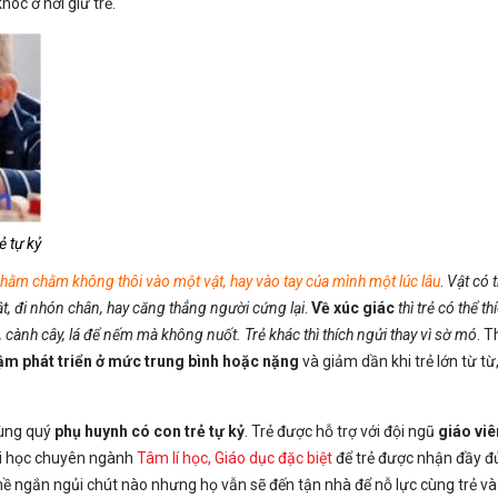
hóc ở nơi giữ trẻ.
ẻ tự kỷ
chằm chằm không thôi vào một vật, hay vào tay của mình một lúc lâu
.
Vật có t
t, đi nhón chân, hay căng thẳng người cứng lại
.
Về xúc giác
thì trẻ có thể 
 cành cây, lá để nếm mà không nuốt. Trẻ khác thì thích ngửi thay vì sờ mó
. 
hậm phát triển ở mức trung bình hoặc nặng
và giảm dần khi trẻ lớn từ từ
ùng quý
phụ huynh có con trẻ tự kỷ
. Trẻ được hỗ trợ với đội ngũ
giáo viê
ại học chuyên ngành
Tâm lí học, Giáo dục đặc biệt
để trẻ được nhận đầy đủ
hề ngắn ngủi chút nào nhưng họ vẫn sẽ đến tận nhà để nỗ lực cùng trẻ và 