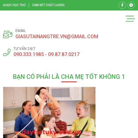
ĐƯỢC HỌC THỬ
CAM KẾT CHẤT LƯỢNG
EMAIL
GIASUTAINANGTRE.VN@GMAIL.COM
TƯ VẤN 24/7
090.333.1985 - 09.87.87.0217
BẠN CÓ PHẢI LÀ CHA MẸ TỐT KHÔNG 1