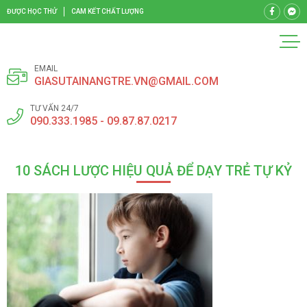
ĐƯỢC HỌC THỬ
CAM KẾT CHẤT LƯỢNG
EMAIL
GIASUTAINANGTRE.VN@GMAIL.COM
TƯ VẤN 24/7
090.333.1985 - 09.87.87.0217
10 SÁCH LƯỢC HIỆU QUẢ ĐỂ DẠY TRẺ TỰ KỶ